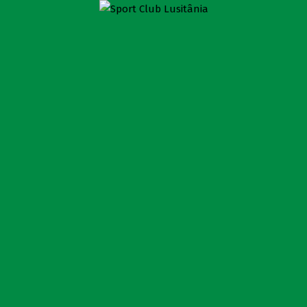
LUSITÂNIA VISITOU O
ESTABELECIMENTO PRISIONAL DE
ANGRA DO HEROÍSMO
Sport Club Lusitânia
>
Notícias
>
Futsal
>
Lusitânia visitou o Estabelecimento Prisional de Angra do
Heroísmo