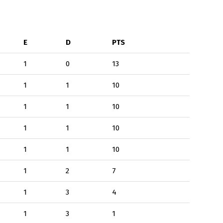
E
D
PTS
1
0
13
1
1
10
1
1
10
1
1
10
1
1
10
1
2
7
1
3
4
1
3
1