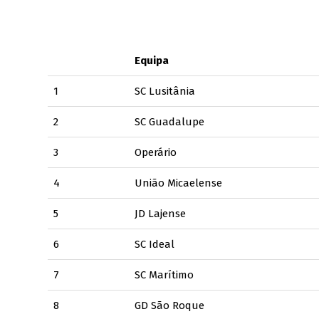
Equipa
1
SC Lusitânia
2
SC Guadalupe
3
Operário
4
União Micaelense
5
JD Lajense
6
SC Ideal
7
SC Marítimo
8
GD São Roque