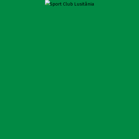
PLANTEL – FUTSAL
Sport Club Lusitânia
>
Plantel – Futsal
EM ATUALIZAÇÃO