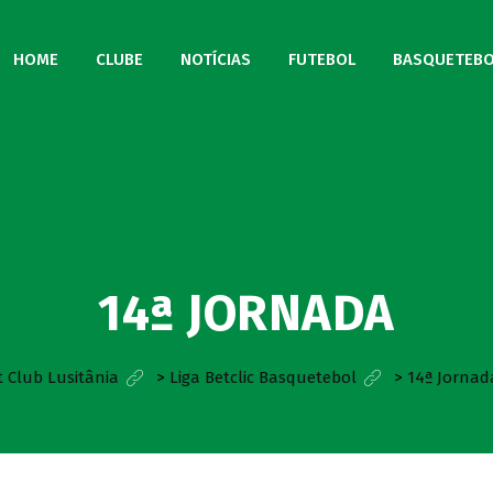
HOME
CLUBE
NOTÍCIAS
FUTEBOL
BASQUETEBO
14ª JORNADA
t Club Lusitânia
>
Liga Betclic Basquetebol
>
14ª Jornad