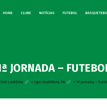
HOME
CLUBE
NOTÍCIAS
FUTEBOL
BASQUETEBO
1ª JORNADA – FUTEBO
Club Lusitânia
>
Liga Imobiliária 2%
>
1ª Jornada – Fute