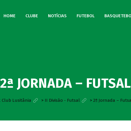
HOME
CLUBE
NOTÍCIAS
FUTEBOL
BASQUETEBO
2ª JORNADA – FUTSAL
 Club Lusitânia
>
II Divisão - Futsal
>
2ª Jornada – Futsa