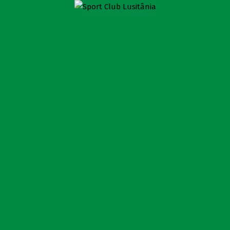
7ª JORNADA – FUTSAL
Sport Club Lusitânia
>
II Divisão - Futsal
>
7ª Jornada
– Futsal
II Divisão - Futsal