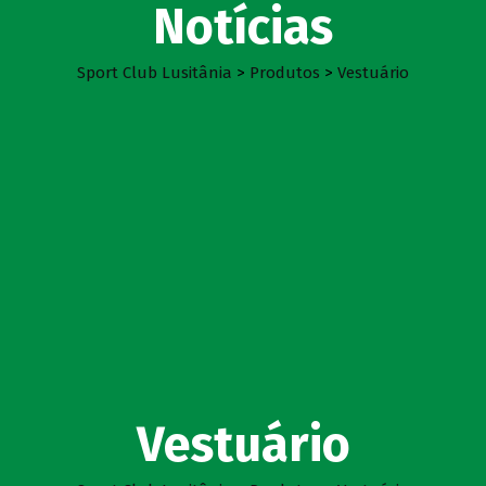
Notícias
Sport Club Lusitânia
>
Produtos
>
Vestuário
Vestuário